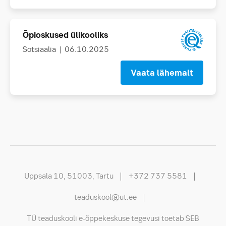
Õpioskused ülikooliks
Sotsiaalia
| 06.10.2025
Vaata lähemalt
Uppsala 10, 51003, Tartu
+372 737 5581
teaduskool@ut.ee
TÜ teaduskooli e-õppekeskuse tegevusi toetab SEB