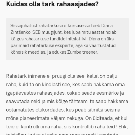
Kuidas olla tark rahaasjades?
Sissejuhatust rahatarkuse e-kursusesse teeb Diana
Zintšenko, SEB müügijuht, kes juba mitu aastat hoiab
käigus rahatarkuse tundide initsiatiivi. Diana on üks
parimaid rahatarkuse eksperte, aga ka väärtustatud
kõneisik meedias, ja edukas Zumba treener.
Rahatark inimene ei pruugi olla see, kellel on palju
raha, kuid ta on kindlasti see, kes saab hakkama oma
igapäevastes rahaasjades, oskab seada eesmärke ja
saavutada neid ja mis kõige tähtsam, ta saab hakkama
ootamatutes olukordades, kus peab silmitsi seisma
mõne planeerimata väljaminekuga. On üldteada, et kui
teie ei kontrolli oma raha, siis kontrollib raha teid! Ehk,