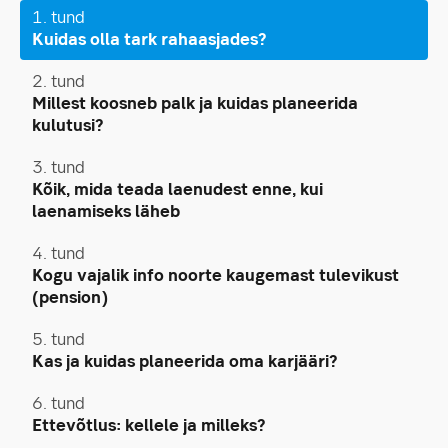
1. tund
Kuidas olla tark rahaasjades?
2. tund
Millest koosneb palk ja kuidas planeerida
kulutusi?
3. tund
Kõik, mida teada laenudest enne, kui
laenamiseks läheb
4. tund
Kogu vajalik info noorte kaugemast tulevikust
(pension)
5. tund
Kas ja kuidas planeerida oma karjääri?
6. tund
Ettevõtlus: kellele ja milleks?