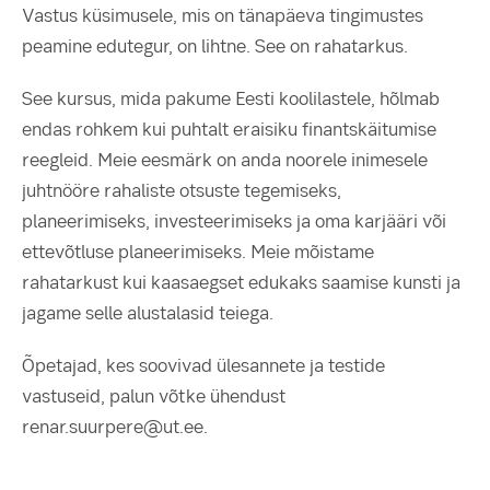
Vastus küsimusele, mis on tänapäeva tingimustes
peamine edutegur, on lihtne. See on rahatarkus.
See kursus, mida pakume Eesti koolilastele, hõlmab
endas rohkem kui puhtalt eraisiku finantskäitumise
reegleid. Meie eesmärk on anda noorele inimesele
juhtnööre rahaliste otsuste tegemiseks,
planeerimiseks, investeerimiseks ja oma karjääri või
ettevõtluse planeerimiseks. Meie mõistame
rahatarkust kui kaasaegset edukaks saamise kunsti ja
jagame selle alustalasid teiega.
Õpetajad, kes soovivad ülesannete ja testide
vastuseid, palun võtke ühendust
renar.suurpere@ut.ee.