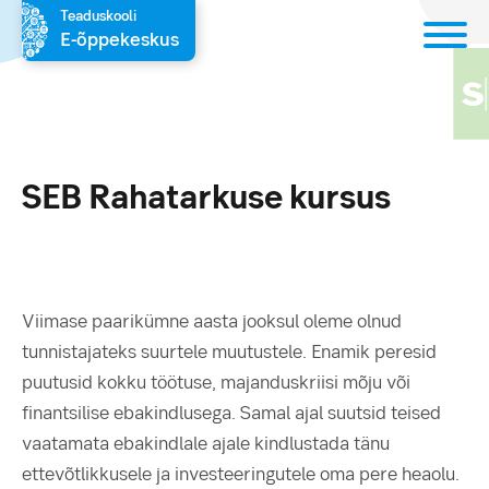
Teaduskooli
E-õppekeskus
SEB Rahatarkuse kursus
Viimase paarikümne aasta jooksul oleme olnud
tunnistajateks suurtele muutustele. Enamik peresid
puutusid kokku töötuse, majanduskriisi mõju või
finantsilise ebakindlusega. Samal ajal suutsid teised
vaatamata ebakindlale ajale kindlustada tänu
ettevõtlikkusele ja investeeringutele oma pere heaolu.