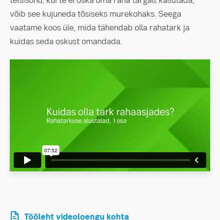
teisisõnu, kui te ei oska oma raha targalt kasutada,
võib see kujuneda tõsiseks murekohaks. Seega
vaatame koos üle, mida tähendab olla rahatark ja
kuidas seda oskust omandada.
Tööleht videoloengu kohta