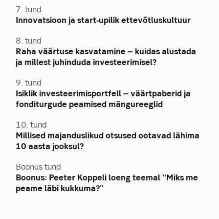
7. tund
Innovatsioon ja start-upilik ettevõtluskultuur
8. tund
Raha väärtuse kasvatamine – kuidas alustada
ja millest juhinduda investeerimisel?
9. tund
Isiklik investeerimisportfell – väärtpaberid ja
fonditurgude peamised mängureeglid
10. tund
Millised majanduslikud otsused ootavad lähima
10 aasta jooksul?
Boonus tund
Boonus: Peeter Koppeli loeng teemal "Miks me
peame läbi kukkuma?"